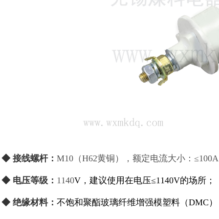
◆ 接线螺杆
：
M10（H62黄铜），额定电流大小：≤100
◆ 电压等级：
1140
V
，建议使用在电压≤
1140
V的场所；
◆ 绝缘材料：
不饱和聚酯玻璃纤维增强模塑料（DMC）