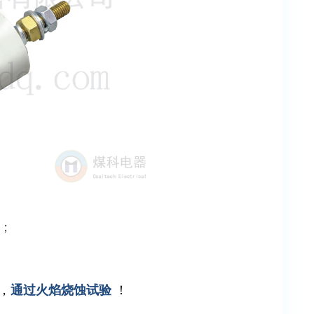
A；
，
通过火焰烧蚀试验
！