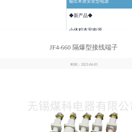
输出本质安全型电源
◆新产品◆
小体积本安电源
交流AC110~220V输入
JF4-660 隔爆型接线端子
导轨（卡槽）安装本安电源
时间：2023-04-03
直流DC18~36V输入
双路输出本安电源
ia等级输出
II类厂用
大功率输出