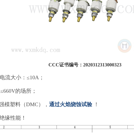
隔爆型接线端子系列
◆新产品◆
JD组合式接线端子
JF JB螺杆式接线柱(M4~M24)
CCC证书编号：2020312313000323
JF JB叉式接线柱(M12~M24)
电流大小：≤10A；
JL系列端子(螺纹安装)
≤660V的场所；
JP系列端子(圆盘安装)
强模塑料（DMC），
通过
火焰烧蚀试验
！
JZ隔爆穿墙端子(含同轴线)
响绝缘性能！
JZ8-W网线穿墙端子