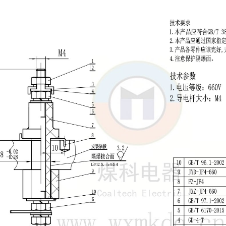
JZ10-G光缆穿墙端子
高压接线柱(3KV~10KV)
引入装置系列
A0~A5螺纹型引入装置
B1~B5压盘型引入装置
其他非标压盘
防爆外壳系列
高要求品质防爆外壳厂家
精密铸造系列